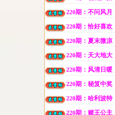
220期：不问风
220期：恰好喜
220期：夏末微
220期：天大地
220期：风清日
220期：秘笈中
220期：哈利波
220期：赌王公