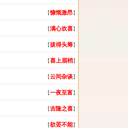
慷慨激昂
【
】
满心欢喜
【
】
拔得头筹
【
】
喜上眉梢
【
】
云间杂谈
【
】
一夜至富
【
】
吉隆之喜
【
】
欲罢不能
【
】