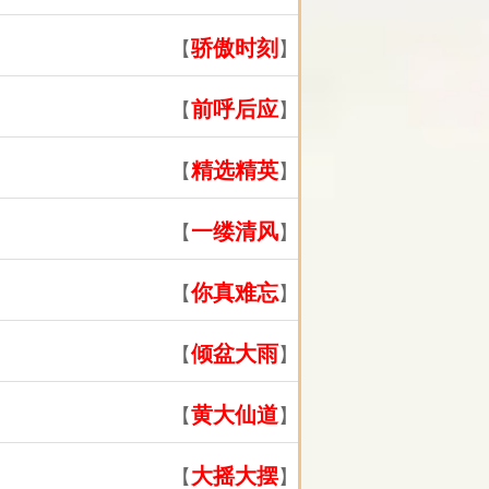
骄傲时刻
【
】
前呼后应
【
】
精选精英
【
】
一缕清风
【
】
你真难忘
【
】
倾盆大雨
【
】
黄大仙道
【
】
大摇大摆
【
】