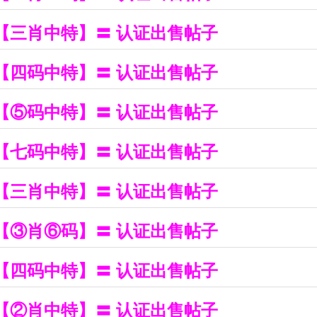
昂【三肖中特】〓 认证出售帖子
喜【四码中特】〓 认证出售帖子
筹【⑤码中特】〓 认证出售帖子
梢【七码中特】〓 认证出售帖子
谈【三肖中特】〓 认证出售帖子
富【③肖⑥码】〓 认证出售帖子
喜【四码中特】〓 认证出售帖子
能【②肖中特】〓 认证出售帖子