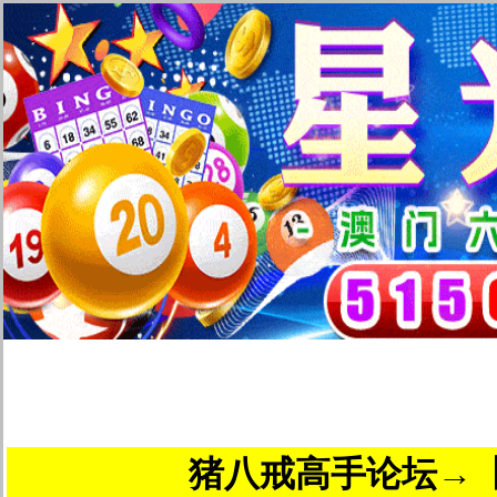
猪八戒高手论坛→