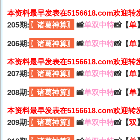
本资料最早发表在5156618.com欢迎转
205期:
〖诸葛神算〗
📸
单双中特
📸【
单
206期:
〖诸葛神算〗
📸
单双中特
📸【
单
本资料最早发表在5156618.com欢迎转
207期:
〖诸葛神算〗
📸
单双中特
📸【
单
208期:
〖诸葛神算〗
📸
单双中特
📸【
单
本资料最早发表在5156618.com欢迎转
209期:
〖诸葛神算〗
📸
单双中特
📸【
双