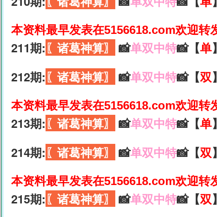
210期:
〖诸葛神算〗
📸
单双中特
📸【
单
本资料最早发表在5156618.com欢迎转
211期:
〖诸葛神算〗
📸
单双中特
📸【
单
212期:
〖诸葛神算〗
📸
单双中特
📸【
双
本资料最早发表在5156618.com欢迎转
213期:
〖诸葛神算〗
📸
单双中特
📸【
单
214期:
〖诸葛神算〗
📸
单双中特
📸【
双
本资料最早发表在5156618.com欢迎转
215期:
〖诸葛神算〗
📸
单双中特
📸【
双