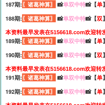
187期:
〖诸葛神算〗
📸
单双中特
📸【
单
188期:
〖诸葛神算〗
📸
单双中特
📸【
双
本资料最早发表在5156618.com欢迎转
189期:
〖诸葛神算〗
📸
单双中特
📸【
单
190期:
〖诸葛神算〗
📸
单双中特
📸【
双
本资料最早发表在5156618.com欢迎转
191期:
〖诸葛神算〗
📸
单双中特
📸【
单
192期:
〖诸葛神算〗
📸
单双中特
📸【
单