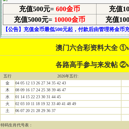
充值500元=
600金币
充值10
充值5000元=
10000金币
充值100
【公告】充值金币最低500元起，付款后由管理将金币
澳门六合彩资料大全 ①w
各路高手参与来发帖 ②w
五行
2026年五行:
金
04 05 12 13 26 27 34 35 42 43
木
08 09 16 17 24 25 38 39 46 47
水
01 14 15 22 23 30 31 44 45
火
02 03 10 11 18 19 32 33 40 41 48 49
土
06 07 20 21 28 29 36 37
特码生肖代号表：