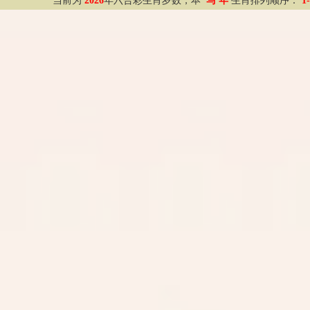
当前为
2026
年六合彩生肖岁数，本
马 年
生肖排列顺序：
1