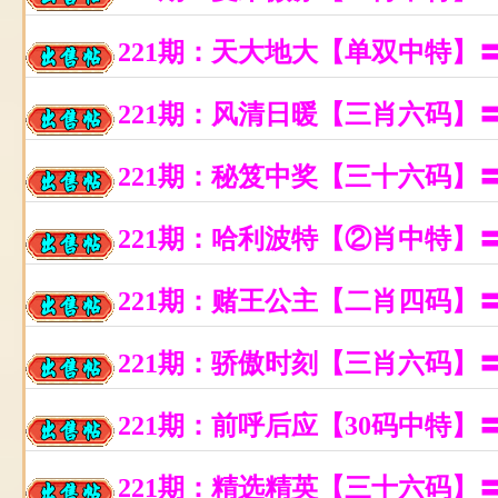
221期：天大地大【单双中特】
221期：风清日暖【三肖六码】
221期：秘笈中奖【三十六码】
221期：哈利波特【②肖中特】
221期：赌王公主【二肖四码】
221期：骄傲时刻【三肖六码】
221期：前呼后应【30码中特】
221期：精选精英【三十六码】