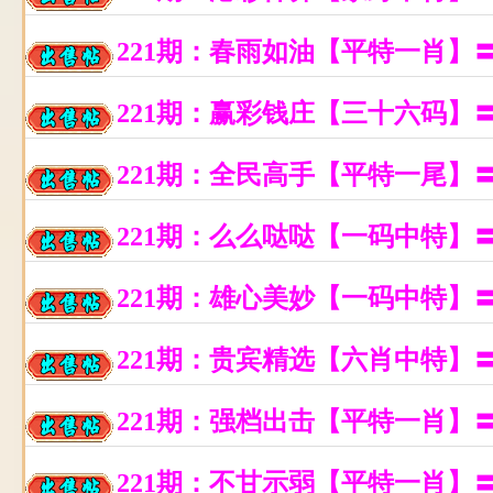
221期：春雨如油【平特一肖】
221期：赢彩钱庄【三十六码】
221期：全民高手【平特一尾】
221期：么么哒哒【一码中特】
221期：雄心美妙【一码中特】
221期：贵宾精选【六肖中特】
221期：强档出击【平特一肖】
221期：不甘示弱【平特一肖】