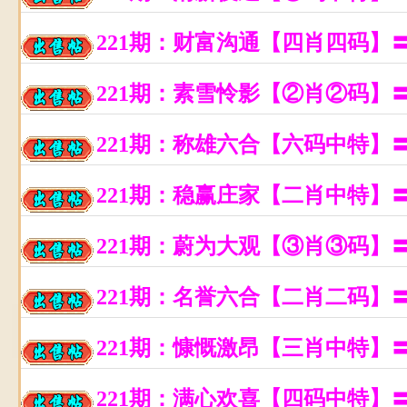
221期：财富沟通【四肖四码】
221期：素雪怜影【②肖②码】
221期：称雄六合【六码中特】
221期：稳赢庄家【二肖中特】
221期：蔚为大观【③肖③码】
221期：名誉六合【二肖二码】
221期：慷慨激昂【三肖中特】
221期：满心欢喜【四码中特】