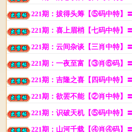
221期：拔得头筹【⑤码中特】
221期：喜上眉梢【七码中特】
221期：云间杂谈【三肖中特】
221期：一夜至富【③肖⑥码】
221期：吉隆之喜【四码中特】
221期：欲罢不能【②肖中特】
221期：识破天机【⑤码中特】
221期：山河千载【④肖④码】