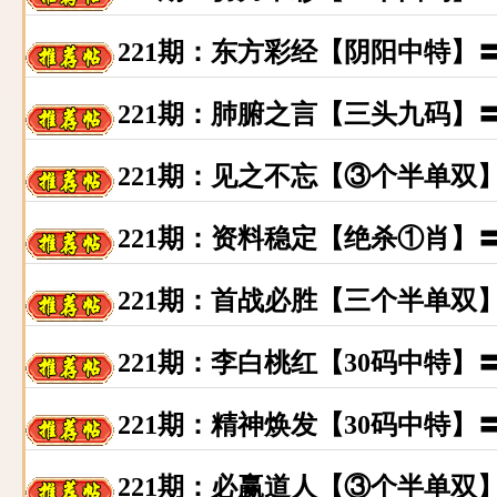
221期：东方彩经【阴阳中特】
221期：肺腑之言【三头九码】
221期：见之不忘【③个半单双
221期：资料稳定【绝杀①肖】
221期：首战必胜【三个半单双
221期：李白桃红【30码中特】
221期：精神焕发【30码中特】
221期：必赢道人【③个半单双