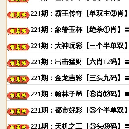
221期：霸王传奇【单双主③肖
221期：象箸玉杯【绝杀①肖】
221期：大神玩彩【三个半单双
221期：出击猛财【六肖12码】
221期：金龙吉彩【三头九码】
221期：翰林子墨【⑥肖⑿码】
221期：都市好彩【③个半单双
221期：天机之王【③头⑨码】