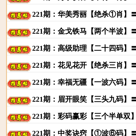
221期：华美秀丽【绝杀①肖】
221期：金戈铁马【两个半波】
221期：高级助理【二十四码】
221期：花见花开【绝杀三肖】
221期：幸福无疆【一波六码】
221期：眉开眼笑【三头九码】
221期：彩码赢彩【三个半单双
221期：中奖诀窍【①波⑥码】