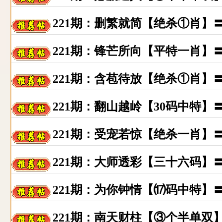
221期：删繁就简【绝杀①肖】
221期：锋芒所向【平特一肖】
221期：含苞待放【绝杀①肖】
221期：翻山越岭【30码中特】
221期：受宠若惊【绝杀一肖】
221期：大师透彩【三十六码】
221期：为你钟情【⒄码中特】
221期：南天财柱【③个半单双