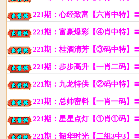
221期：心经致富【六肖中特】
221期：富豪爆彩【④肖中特】
221期：桂酒清芳【③码中特】
221期：步步高升【一肖二码】
221期：九龙特供【②码中特】
221期：总帅密料【一肖一码】
221期：星星点灯【①肖①码】
221期：韶华时光【二组3中3】