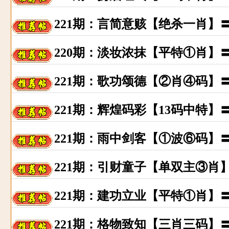
221期：言简意赅【绝杀一肖】
220期：淡妆浓抹【平特①肖】
221期：歌功颂德【②肖④码】
221期：辉煌码彩【13码中特】
221期：雨中剑客【①波⑥码】
221期：引财童子【单双主③肖
221期：建功立业【平特①肖】
221期：格物致知【三肖三码】