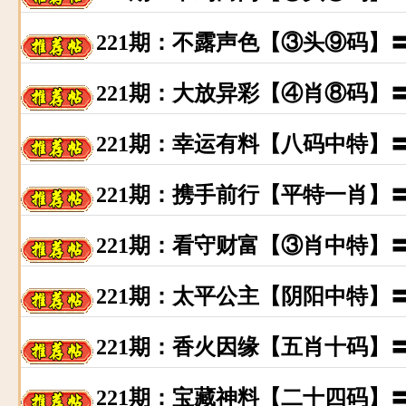
221期：不露声色【③头⑨码】
221期：大放异彩【④肖⑧码】
221期：幸运有料【八码中特】
221期：携手前行【平特一肖】
221期：看守财富【③肖中特】
221期：太平公主【阴阳中特】
221期：香火因缘【五肖十码】
221期：宝藏神料【二十四码】