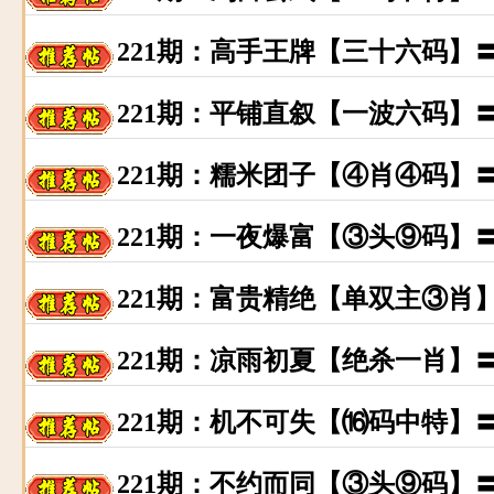
221期：高手王牌【三十六码】
221期：平铺直叙【一波六码】
221期：糯米团子【④肖④码】
221期：一夜爆富【③头⑨码】
221期：富贵精绝【单双主③肖
221期：凉雨初夏【绝杀一肖】
221期：机不可失【⒃码中特】
221期：不约而同【③头⑨码】