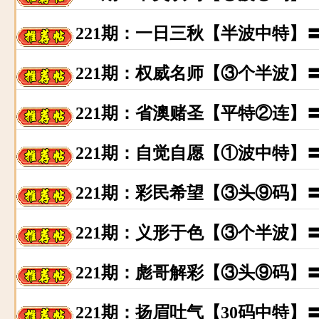
221期：一日三秋【半波中特】
221期：权威名师【③个半波】
221期：省澳赌圣【平特②连】
221期：自觉自愿【①波中特】
221期：彩民希望【③头⑨码】
221期：义形于色【③个半波】
221期：彪哥解彩【③头⑨码】
221期：扬眉吐气【30码中特】