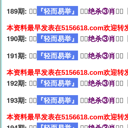
189期: 🚵‍♀️
『轻而易举』
🚵‍♀️
绝杀③肖
🚵‍
本资料最早发表在5156618.com欢迎转
190期: 🚵‍♀️
『轻而易举』
🚵‍♀️
绝杀③肖
🚵‍
191期: 🚵‍♀️
『轻而易举』
🚵‍♀️
绝杀③肖
🚵‍
本资料最早发表在5156618.com欢迎转
192期: 🚵‍♀️
『轻而易举』
🚵‍♀️
绝杀③肖
🚵‍
193期: 🚵‍♀️
『轻而易举』
🚵‍♀️
绝杀③肖
🚵‍
本资料最早发表在5156618.com欢迎转
194期: 🚵‍♀️
『轻而易举』
🚵‍♀️
绝杀③肖
🚵‍