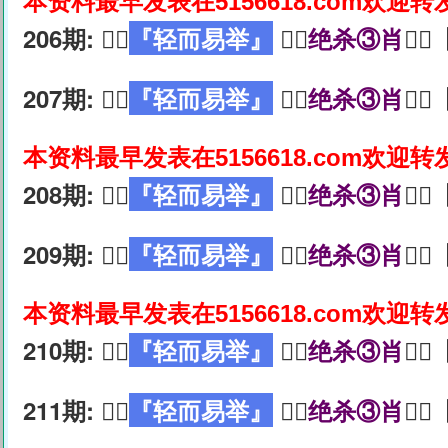
本资料最早发表在5156618.com欢迎转
206期: 🚵‍♀️
『轻而易举』
🚵‍♀️
绝杀③肖
🚵‍
207期: 🚵‍♀️
『轻而易举』
🚵‍♀️
绝杀③肖
🚵‍
本资料最早发表在5156618.com欢迎转
208期: 🚵‍♀️
『轻而易举』
🚵‍♀️
绝杀③肖
🚵‍
209期: 🚵‍♀️
『轻而易举』
🚵‍♀️
绝杀③肖
🚵‍
本资料最早发表在5156618.com欢迎转
210期: 🚵‍♀️
『轻而易举』
🚵‍♀️
绝杀③肖
🚵‍
211期: 🚵‍♀️
『轻而易举』
🚵‍♀️
绝杀③肖
🚵‍