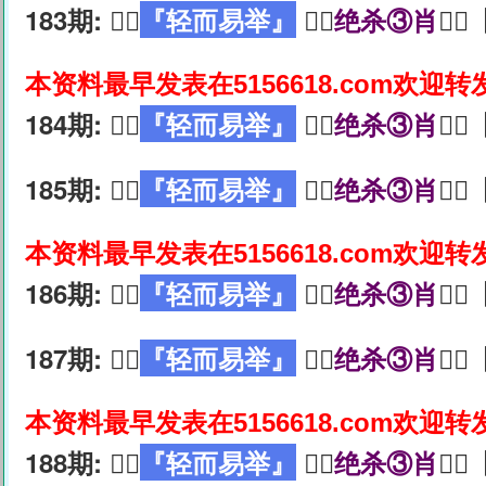
183期: 🚵‍♀️
『轻而易举』
🚵‍♀️
绝杀③肖
🚵‍
本资料最早发表在5156618.com欢迎转
184期: 🚵‍♀️
『轻而易举』
🚵‍♀️
绝杀③肖
🚵‍
185期: 🚵‍♀️
『轻而易举』
🚵‍♀️
绝杀③肖
🚵‍
本资料最早发表在5156618.com欢迎转
186期: 🚵‍♀️
『轻而易举』
🚵‍♀️
绝杀③肖
🚵‍
187期: 🚵‍♀️
『轻而易举』
🚵‍♀️
绝杀③肖
🚵‍
本资料最早发表在5156618.com欢迎转
188期: 🚵‍♀️
『轻而易举』
🚵‍♀️
绝杀③肖
🚵‍