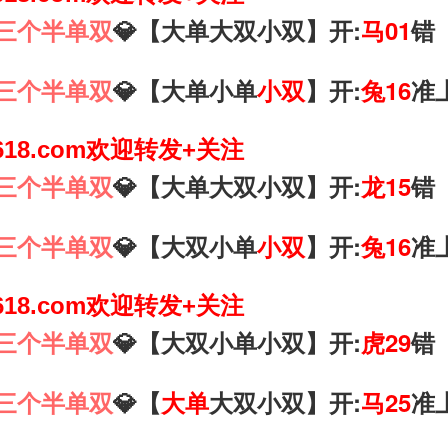
三个半单双
💎【大单大双小双】开:
马01
错
三个半单双
💎【大单小单
小双
】开:
兔16
准
18.com欢迎转发+关注
三个半单双
💎【大单大双小双】开:
龙15
错
三个半单双
💎【大双小单
小双
】开:
兔16
准
18.com欢迎转发+关注
三个半单双
💎【大双小单小双】开:
虎29
错
三个半单双
💎【
大单
大双小双】开:
马25
准