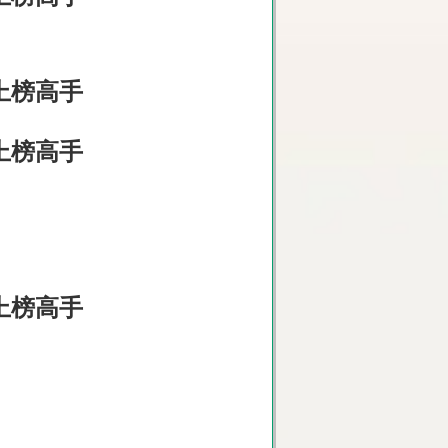
上榜高手
上榜高手
上榜高手