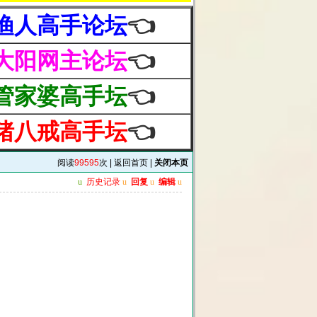
渔人高手论坛
👈
大阳网主论坛
👈
管家婆高手坛
👈
猪八戒高手坛
👈
阅读
99595
次 |
返回首页
|
关闭本页
u
历史记录
u
回复
u
编辑
u