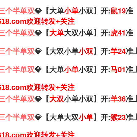
三个半单双
💎【大单
小单
小双】开:
鼠19
准
18.com欢迎转发+关注
三个半单双
💎【
大单
大双小单】开:
虎41
准
三个半单双
💎【大双小单
小双
】开:
羊24
准
三个半单双
💎【大单
小单
小双】开:
马01
准
18.com欢迎转发+关注
三个半单双
💎【
大双
小单小双】开:
羊36
准
三个半单双
💎【大单大双
小单
】开:
猴23
准
18.com欢迎转发+关注