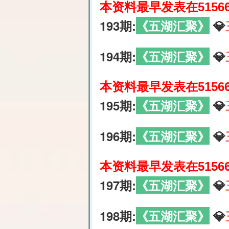
本资料最早发表在51566
193期:
《五湖汇聚》
💎
194期:
《五湖汇聚》
💎
本资料最早发表在51566
195期:
《五湖汇聚》
💎
196期:
《五湖汇聚》
💎
本资料最早发表在51566
197期:
《五湖汇聚》
💎
198期:
《五湖汇聚》
💎