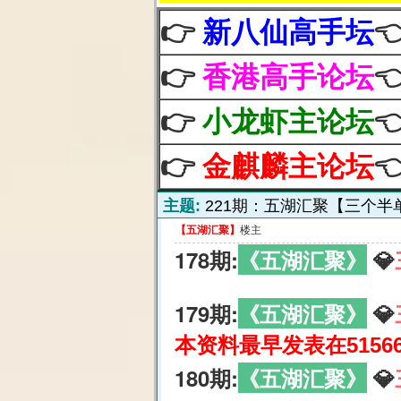
👉
新八仙高手坛

👉
香港高手论坛

👉
小龙虾主论坛

👉
金麒麟主论坛

主题:
221期：五湖汇聚【三个半
【五湖汇聚】
楼主
178期:
《五湖汇聚》
💎
179期:
《五湖汇聚》
💎
本资料最早发表在51566
180期:
《五湖汇聚》
💎