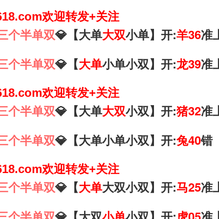
18.com欢迎转发+关注
三个半单双
💎【大单
大双
小单】开:
羊36
准
三个半单双
💎【
大单
小单小双】开:
龙39
准
18.com欢迎转发+关注
三个半单双
💎【大单
大双
小双】开:
猪32
准
三个半单双
💎【大单小单小双】开:
兔40
错
18.com欢迎转发+关注
三个半单双
💎【
大单
大双小双】开:
马25
准
三个半单双
💎【大双
小单
小双】开:
虎05
准