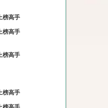
上榜高手
上榜高手
上榜高手
上榜高手
上榜高手