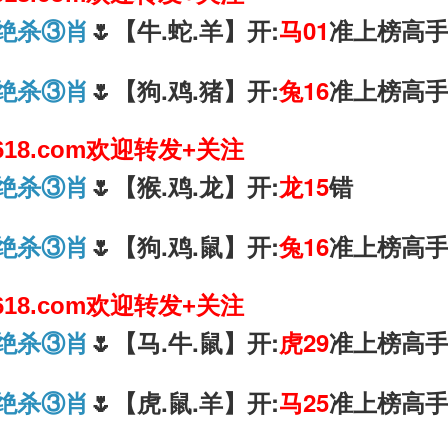
绝杀③肖
🌷【牛.蛇.羊】开:
马01
准上榜高
绝杀③肖
🌷【狗.鸡.猪】开:
兔16
准上榜高
18.com欢迎转发+关注
绝杀③肖
🌷【猴.鸡.龙】开:
龙15
错
绝杀③肖
🌷【狗.鸡.鼠】开:
兔16
准上榜高
18.com欢迎转发+关注
绝杀③肖
🌷【马.牛.鼠】开:
虎29
准上榜高
绝杀③肖
🌷【虎.鼠.羊】开:
马25
准上榜高