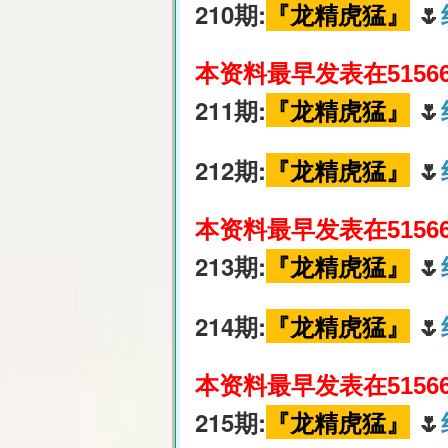
210期:
『龙精虎猛』
🌷
本资料最早发表在51566
211期:
『龙精虎猛』
🌷
212期:
『龙精虎猛』
🌷
本资料最早发表在51566
213期:
『龙精虎猛』
🌷
214期:
『龙精虎猛』
🌷
本资料最早发表在51566
215期:
『龙精虎猛』
🌷