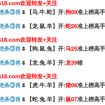
18.com欢迎转发+关注
绝杀③肖
🌷【马.牛.蛇】开:
狗09
准上榜高
绝杀③肖
🌷【龙.鼠.羊】开:
蛇26
准上榜高
18.com欢迎转发+关注
绝杀③肖
🌷【狗.鼠.兔】开:
马25
准上榜高
绝杀③肖
🌷【龙.兔.羊】开:
龙39
错
18.com欢迎转发+关注
绝杀③肖
🌷【虎.牛.羊】开:
猪08
准上榜高
绝杀③肖
🌷【蛇.兔.羊】开:
鼠07
准上榜高