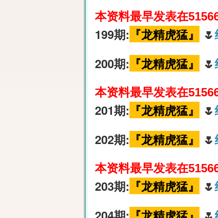
本资料最早发表在51566
199期:
『龙精虎猛』
🌷
200期:
『龙精虎猛』
🌷
本资料最早发表在51566
201期:
『龙精虎猛』
🌷
202期:
『龙精虎猛』
🌷
本资料最早发表在51566
203期:
『龙精虎猛』
🌷
204期:
『龙精虎猛』
🌷