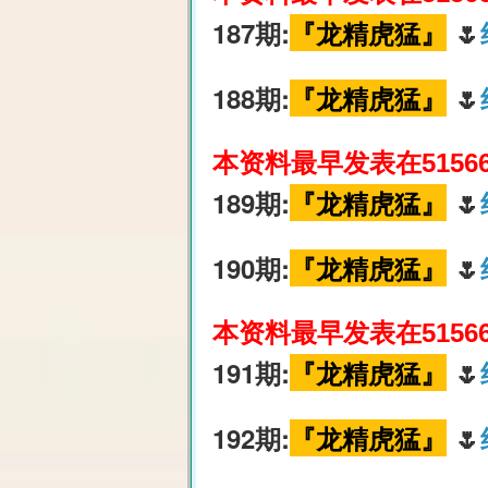
187期:
『龙精虎猛』
🌷
188期:
『龙精虎猛』
🌷
本资料最早发表在51566
189期:
『龙精虎猛』
🌷
190期:
『龙精虎猛』
🌷
本资料最早发表在51566
191期:
『龙精虎猛』
🌷
192期:
『龙精虎猛』
🌷