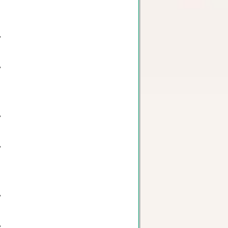
手
手
手
手
手
手