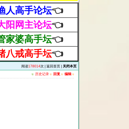
渔人高手论坛
👈
大阳网主论坛
👈
管家婆高手坛
👈
猪八戒高手坛
👈
阅读
178014
次 |
返回首页
|
关闭本页
u
历史记录
u
回复
u
编辑
u