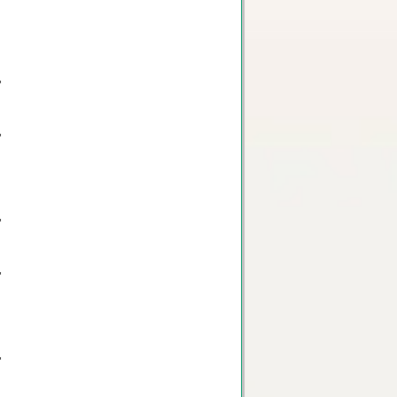
手
手
手
手
手