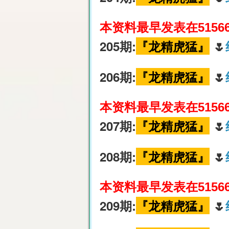
本资料最早发表在51566
205期:
『龙精虎猛』
🌷
206期:
『龙精虎猛』
🌷
本资料最早发表在51566
207期:
『龙精虎猛』
🌷
208期:
『龙精虎猛』
🌷
本资料最早发表在51566
209期:
『龙精虎猛』
🌷