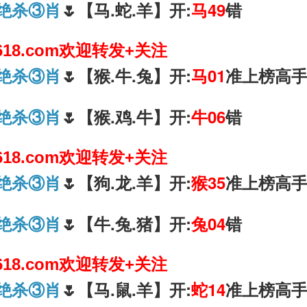
绝杀③肖
🌷【马.蛇.羊】开:
马49
错
18.com欢迎转发+关注
绝杀③肖
🌷【猴.牛.兔】开:
马01
准上榜高
绝杀③肖
🌷【猴.鸡.牛】开:
牛06
错
18.com欢迎转发+关注
绝杀③肖
🌷【狗.龙.羊】开:
猴35
准上榜高
绝杀③肖
🌷【牛.兔.猪】开:
兔04
错
18.com欢迎转发+关注
绝杀③肖
🌷【马.鼠.羊】开:
蛇14
准上榜高